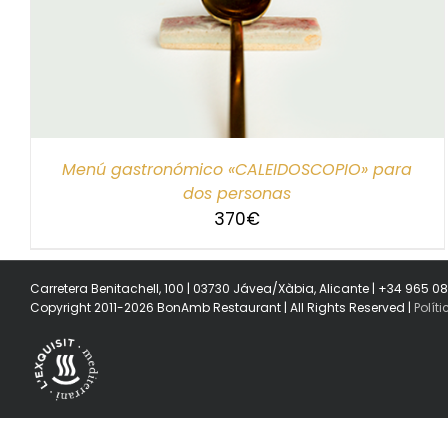
SELECCIONAR IMPORTE
/
DETALLES
Menú gastronómico «CALEIDOSCOPIO» para
dos personas
370
€
Carretera Benitachell, 100 | 03730 Jávea/Xàbia, Alicante | +34 965 0
Copyright 2011-2026 BonAmb Restaurant | All Rights Reserved |
Polít