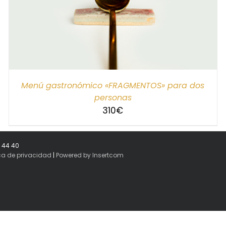
Menú gastronómico «FRAGMENTOS» para dos
personas
310
€
8 44 40
ica de privacidad
|
Powered by Insertcom