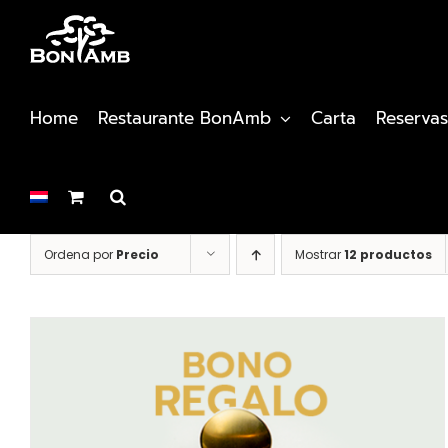
Saltar
al
contenido
Home
Restaurante BonAmb
Carta
Reservas
Ordena por
Precio
Mostrar
12 productos