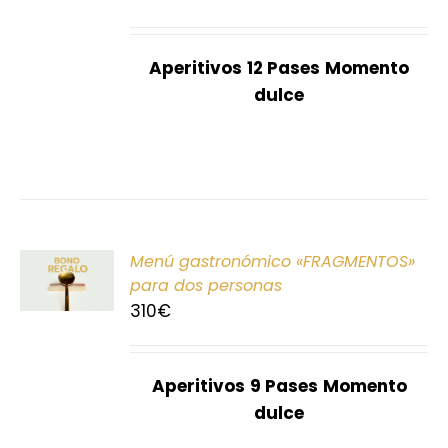
S
Aperitivos
12 Pases
Momento
dulce
ONAR
Menú gastronómico «FRAGMENTOS»
E
para dos personas
310
€
S
Aperitivos
9 Pases
Momento
dulce