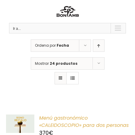
Saltar
al
contenido
Ir a...
Ordena por
Fecha
Mostrar
24 productos
ONAR
Menú gastronómico
E
«CALEIDOSCOPIO» para dos personas
370
€