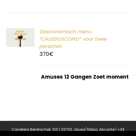
ER
Gastronomisch menu
G
“CALEIDOSCOPIO” voor twee
personen
370
€
Amuses
12 Gangen
Zoet moment
Carretera Benitachell, 100 | 03730 Jávea/Xàbia, Alicante | +34
965 08 44 40