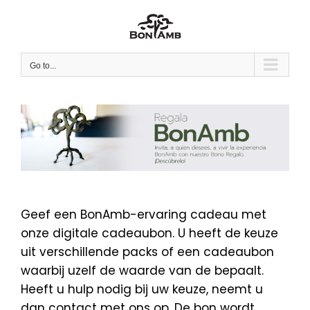
Skip
to
content
Go to...
Geef een BonAmb-ervaring cadeau met
onze digitale cadeaubon. U heeft de keuze
uit verschillende packs of een cadeaubon
waarbij uzelf de waarde van de bepaalt.
Heeft u hulp nodig bij uw keuze, neemt u
dan contact met ons op. De bon wordt