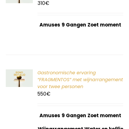
310
€
Amuses
9 Gangen
Zoet moment
ER
Gastronomische ervaring
G
“FRAGMENTOS” met wijnarrangement
voor twee personen
550
€
Amuses
9 Gangen
Zoet moment
Wijnarrangement Water en koffie