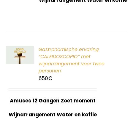
ER
Gastronomische ervaring
G
“CALEIDOSCOPIO” met
wijnarrangement voor twee
personen
650
€
Amuses
12 Gangen
Zoet moment
Wijnarrangement Water en koffie