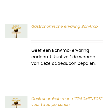
ER
Gastronomische ervaring BonAmb
G
Geef een BonAmb-ervaring
cadeau. U kunt zelf de waarde
van deze cadeaubon bepalen.
ER
Gastronomisch menu “FRAGMENTOS”
G
voor twee personen