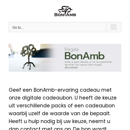
Skip
to
content
Go to...
Geef een BonAmb-ervaring cadeau met
onze digitale cadeaubon. U heeft de keuze
uit verschillende packs of een cadeaubon
waarbij uzelf de waarde van de bepaalt.
Heeft u hulp nodig bij uw keuze, neemt u
dan contact met ons op. De bon wordt