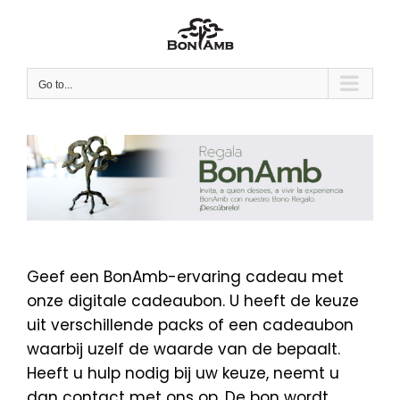
Skip
to
content
Go to...
Geef een BonAmb-ervaring cadeau met
onze digitale cadeaubon. U heeft de keuze
uit verschillende packs of een cadeaubon
waarbij uzelf de waarde van de bepaalt.
Heeft u hulp nodig bij uw keuze, neemt u
dan contact met ons op. De bon wordt