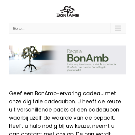
Skip
to
content
Go to...
Geef een BonAmb-ervaring cadeau met
onze digitale cadeaubon. U heeft de keuze
uit verschillende packs of een cadeaubon
waarbij uzelf de waarde van de bepaalt.
Heeft u hulp nodig bij uw keuze, neemt u
dan contact met ons op. De bon wordt