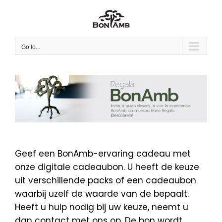
Skip
to
content
Go to...
Geef een BonAmb-ervaring cadeau met
onze digitale cadeaubon. U heeft de keuze
uit verschillende packs of een cadeaubon
waarbij uzelf de waarde van de bepaalt.
Heeft u hulp nodig bij uw keuze, neemt u
dan contact met ons op. De bon wordt