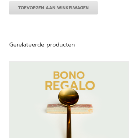
ervaring
TOEVOEGEN AAN WINKELWAGEN
"FRAGMENTOS"
met
wijnarrangement
voor
twee
Gerelateerde producten
personen
aantal