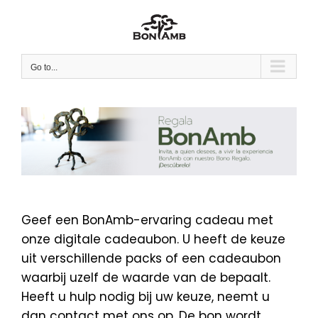
Skip
to
content
Go to...
Geef een BonAmb-ervaring cadeau met
onze digitale cadeaubon. U heeft de keuze
uit verschillende packs of een cadeaubon
waarbij uzelf de waarde van de bepaalt.
Heeft u hulp nodig bij uw keuze, neemt u
dan contact met ons op. De bon wordt