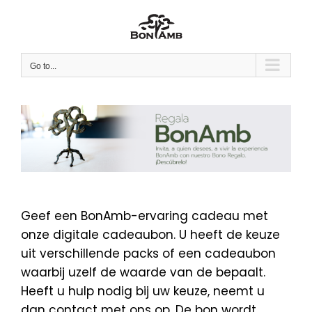
Skip
to
content
Go to...
Geef een BonAmb-ervaring cadeau met
onze digitale cadeaubon. U heeft de keuze
uit verschillende packs of een cadeaubon
waarbij uzelf de waarde van de bepaalt.
Heeft u hulp nodig bij uw keuze, neemt u
dan contact met ons op. De bon wordt