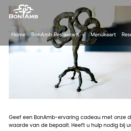
Skip
to
content
Home
BonAmb Restaurant
Menukaart
Res
Geef een BonAmb-ervaring cadeau met onze digi
waarde van de bepaalt. Heeft u hulp nodig bij 