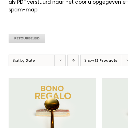
als PDF verstuurd naar het door u opgegeven e-m
spam-map.
RETOURBELEID
Sort by
Date
Show
12 Products
SELECTEER BEDRAG
/
DETAILS
SEL