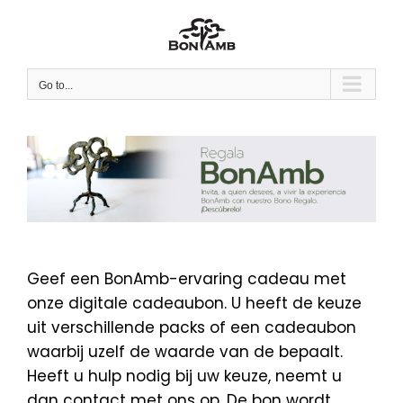
Skip
to
content
Go to...
Geef een BonAmb-ervaring cadeau met
onze digitale cadeaubon. U heeft de keuze
uit verschillende packs of een cadeaubon
waarbij uzelf de waarde van de bepaalt.
Heeft u hulp nodig bij uw keuze, neemt u
dan contact met ons op. De bon wordt