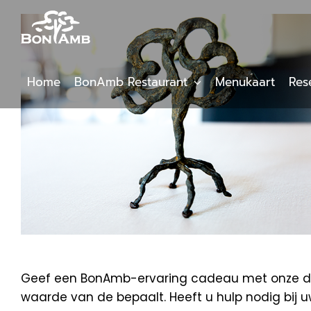
Skip
to
content
Home
BonAmb Restaurant
Menukaart
Res
Geef een BonAmb-ervaring cadeau met onze digi
waarde van de bepaalt. Heeft u hulp nodig bij 