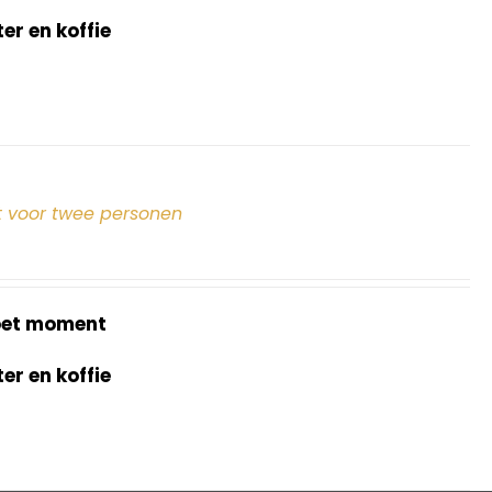
r en koffie
 voor twee personen
oet moment
r en koffie