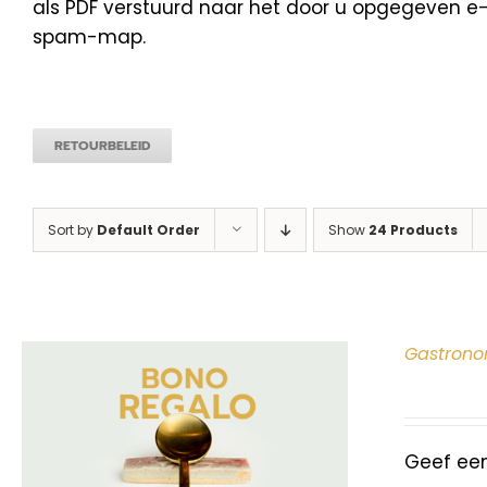
als PDF verstuurd naar het door u opgegeven e-m
spam-map.
RETOURBELEID
Sort by
Default Order
Show
24 Products
Gastrono
Geef ee