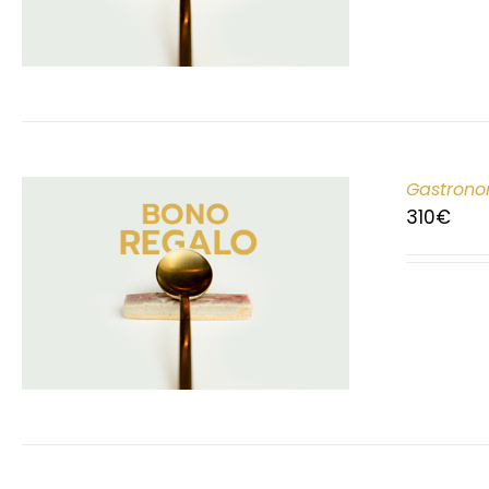
Gastrono
310
€