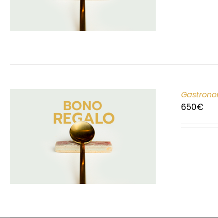
Gastrono
650
€