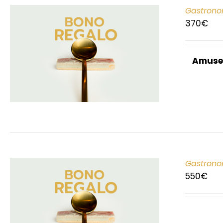
Gastrono
370
€
Amuse
Gastrono
550
€