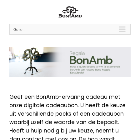
Skip
to
content
Go to...
Geef een BonAmb-ervaring cadeau met
onze digitale cadeaubon. U heeft de keuze
uit verschillende packs of een cadeaubon
waarbij uzelf de waarde van de bepaalt.
Heeft u hulp nodig bij uw keuze, neemt u
dan contact met ons op. De bon wordt