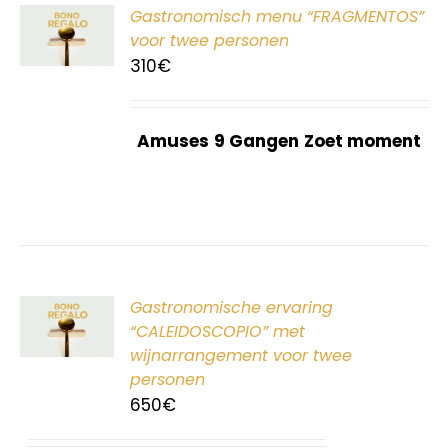
ER
Gastronomisch menu “FRAGMENTOS”
G
voor twee personen
310
€
Amuses
9 Gangen
Zoet moment
ER
Gastronomische ervaring
G
“CALEIDOSCOPIO” met
wijnarrangement voor twee
personen
650
€