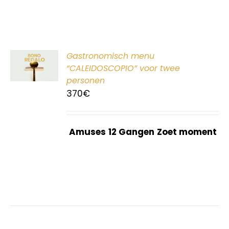
ER
Gastronomisch menu
G
“CALEIDOSCOPIO” voor twee
personen
370
€
Amuses
12 Gangen
Zoet moment