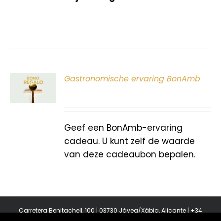
ER
Gastronomische ervaring BonAmb
G
Geef een BonAmb-ervaring
cadeau. U kunt zelf de waarde
van deze cadeaubon bepalen.
Carretera Benitachell, 100 | 03730 Jávea/Xàbia, Alicante | +34
965 08 44 40