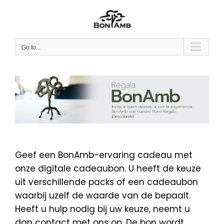
Skip
to
content
Go to...
Geef een BonAmb-ervaring cadeau met
onze digitale cadeaubon. U heeft de keuze
uit verschillende packs of een cadeaubon
waarbij uzelf de waarde van de bepaalt.
Heeft u hulp nodig bij uw keuze, neemt u
dan contact met ons op. De bon wordt