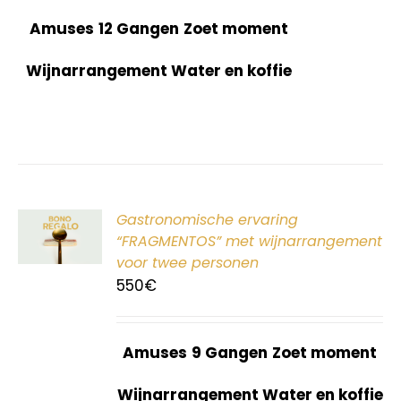
Amuses
12 Gangen
Zoet moment
Wijnarrangement Water en koffie
ER
Gastronomische ervaring
G
“FRAGMENTOS” met wijnarrangement
voor twee personen
550
€
Amuses
9 Gangen
Zoet moment
Wijnarrangement Water en koffie