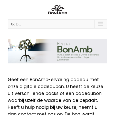
Skip
to
content
Go to...
Geef een BonAmb-ervaring cadeau met
onze digitale cadeaubon. U heeft de keuze
uit verschillende packs of een cadeaubon
waarbij uzelf de waarde van de bepaalt.
Heeft u hulp nodig bij uw keuze, neemt u
dan contact met ons op. De bon wordt