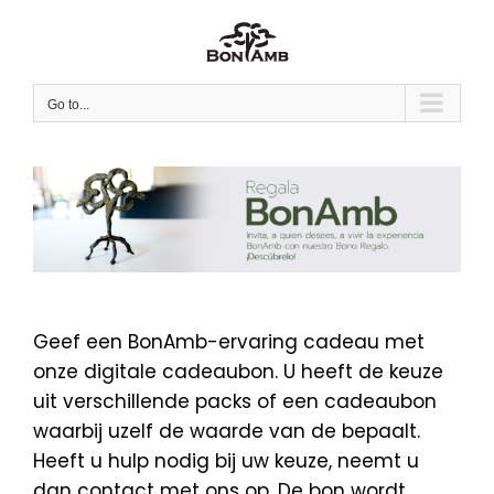
Skip
to
content
Go to...
Geef een BonAmb-ervaring cadeau met
onze digitale cadeaubon. U heeft de keuze
uit verschillende packs of een cadeaubon
waarbij uzelf de waarde van de bepaalt.
Heeft u hulp nodig bij uw keuze, neemt u
dan contact met ons op. De bon wordt