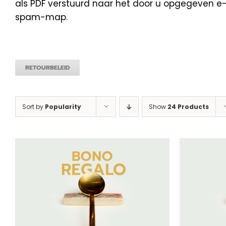
als PDF verstuurd naar het door u opgegeven e-m
spam-map.
RETOURBELEID
Sort by
Popularity
Show
24 Products
SELECTEER BEDRAG
/
DETAILS
SEL