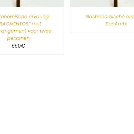
ronomische ervaring
Gastronomische erv
FRAGMENTOS” met
BonAmb
rrangement voor twee
personen
550
€