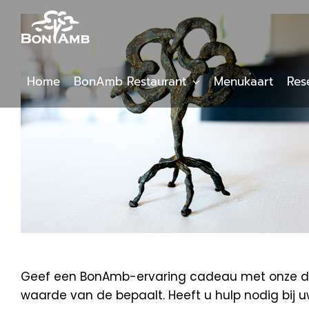
Skip
to
content
Home
BonAmb Restaurant
Menukaart
Res
Geef een BonAmb-ervaring cadeau met onze digi
waarde van de bepaalt. Heeft u hulp nodig bij 