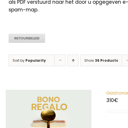
als PDF verstuurd naar het door u opgegeven e-m
spam-map.
RETOURBELEID
Sort by
Popularity
Show
36 Products
Gastrono
310
€