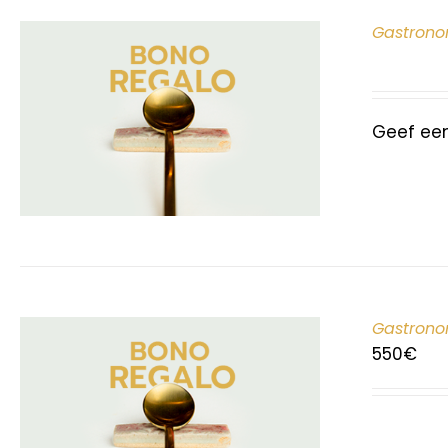
Gastrono
Geef ee
Gastrono
550
€