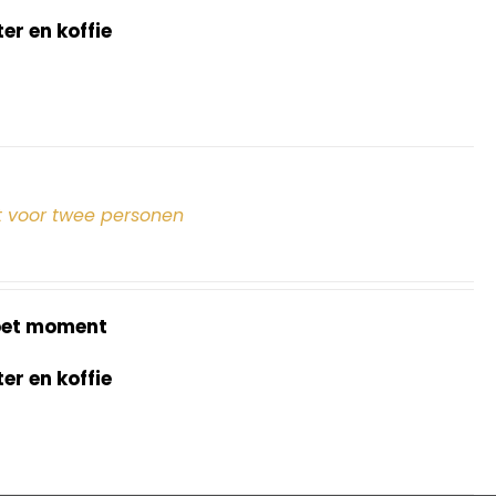
r en koffie
 voor twee personen
oet moment
r en koffie