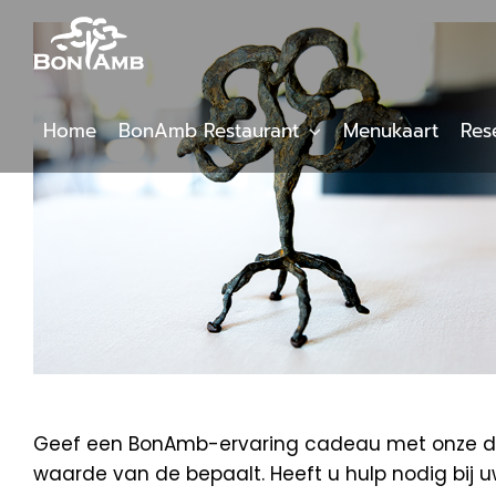
Skip
to
content
Home
BonAmb Restaurant
Menukaart
Res
Geef een BonAmb-ervaring cadeau met onze digi
waarde van de bepaalt. Heeft u hulp nodig bij 