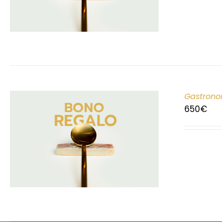
Gastrono
650
€