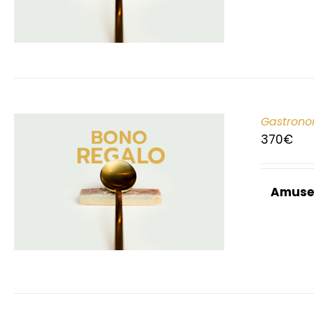
Gastrono
370
€
Amuse