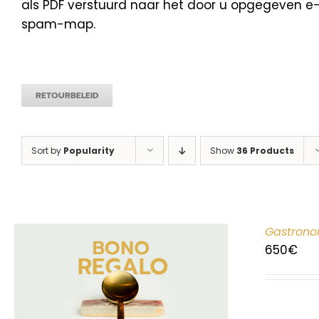
als PDF verstuurd naar het door u opgegeven e-m
spam-map.
RETOURBELEID
Sort by
Popularity
Show
36 Products
Gastrono
650
€