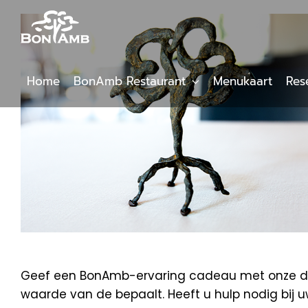
Skip
to
content
Home
BonAmb Restaurant
Menukaart
Res
Geef een BonAmb-ervaring cadeau met onze digi
waarde van de bepaalt. Heeft u hulp nodig bij 