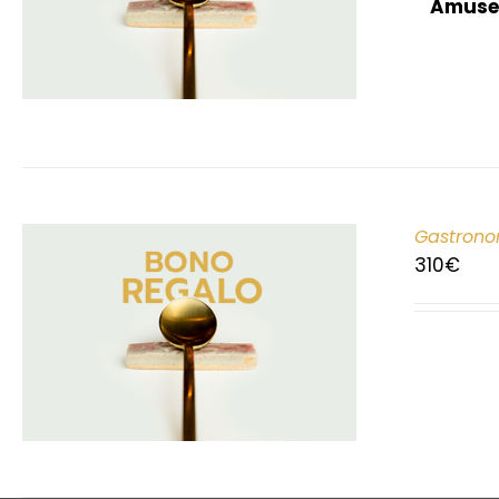
Amuse
Gastrono
310
€