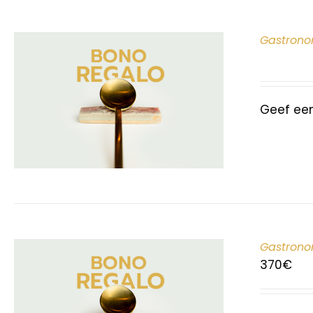
Gastrono
Geef ee
Gastrono
370
€