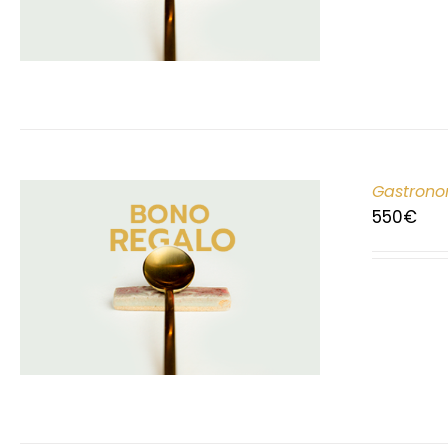
Gastrono
550
€