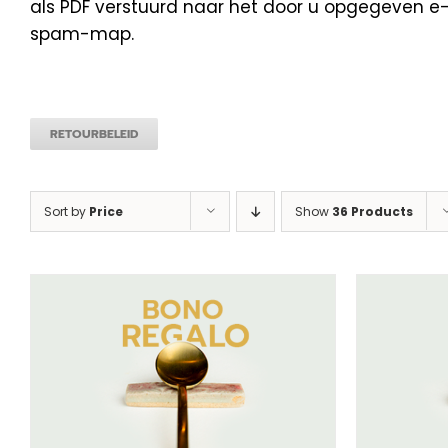
als PDF verstuurd naar het door u opgegeven e-m
spam-map.
RETOURBELEID
Sort by
Price
Show
36 Products
SELECTEER BEDRAG
/
DETAILS
SEL