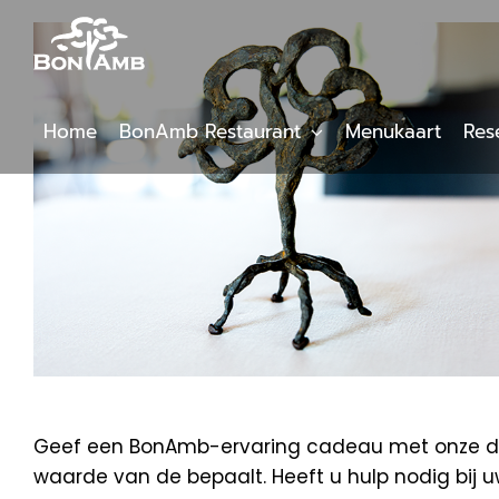
Skip
to
content
Home
BonAmb Restaurant
Menukaart
Res
Geef een BonAmb-ervaring cadeau met onze digi
waarde van de bepaalt. Heeft u hulp nodig bij 