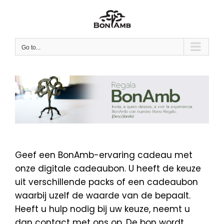
Skip
to
content
Go to...
Geef een BonAmb-ervaring cadeau met
onze digitale cadeaubon. U heeft de keuze
uit verschillende packs of een cadeaubon
waarbij uzelf de waarde van de bepaalt.
Heeft u hulp nodig bij uw keuze, neemt u
dan contact met ons op. De bon wordt