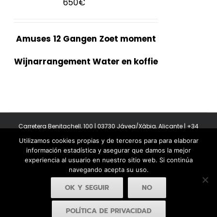
650
€
Amuses
12 Gangen
Zoet moment
Wijnarrangement Water en koffie
Carretera Benitachell, 100 | 03730 Jávea/Xàbia, Alicante | +34
965 08 44 40
Utilizamos cookies propias y de terceros para para elaborar
Copyright 2011-2026 BonAmb Restaurant | All Rights Reserved |
información estadística y asegurar que damos la mejor
Política de privacidad
|
Powered by Insertcom
experiencia al usuario en nuestro sitio web. Si continúa
navegando acepta su uso.
OK Y SEGUIR
NO
POLÍTICA DE PRIVACIDAD
Facebook
YouTube
Instagram
MyBusiness