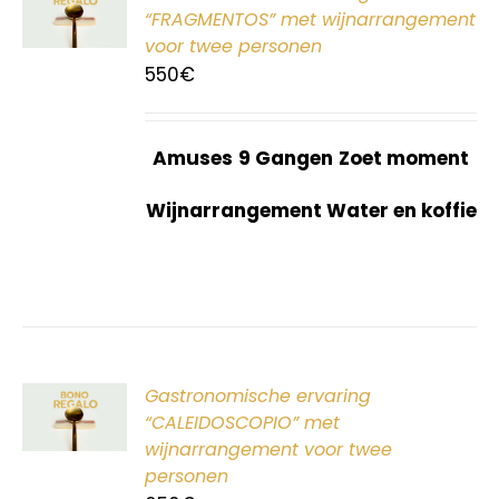
G
“FRAGMENTOS” met wijnarrangement
voor twee personen
550
€
Amuses
9 Gangen
Zoet moment
Wijnarrangement Water en koffie
ER
Gastronomische ervaring
G
“CALEIDOSCOPIO” met
wijnarrangement voor twee
personen