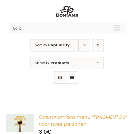
Skip
to
content
Go to...
Sort by
Popularity
Show
12 Products
ER
Gastronomisch menu “FRAGMENTOS”
G
voor twee personen
310
€