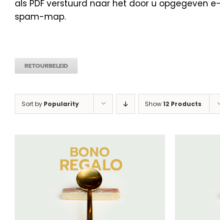
als PDF verstuurd naar het door u opgegeven e-m
spam-map.
RETOURBELEID
Sort by
Popularity
Show
12 Products
SELECTEER BEDRAG
/
DETAILS
SEL