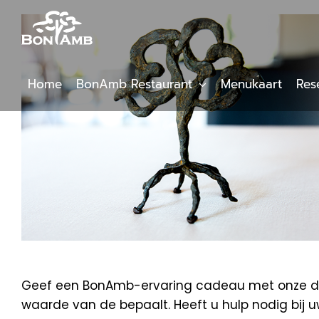
Skip
to
content
Home
BonAmb Restaurant
Menukaart
Res
Geef een BonAmb-ervaring cadeau met onze digi
waarde van de bepaalt. Heeft u hulp nodig bij 