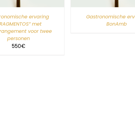
ronomische ervaring
Gastronomische erv
FRAGMENTOS” met
BonAmb
rrangement voor twee
personen
550
€