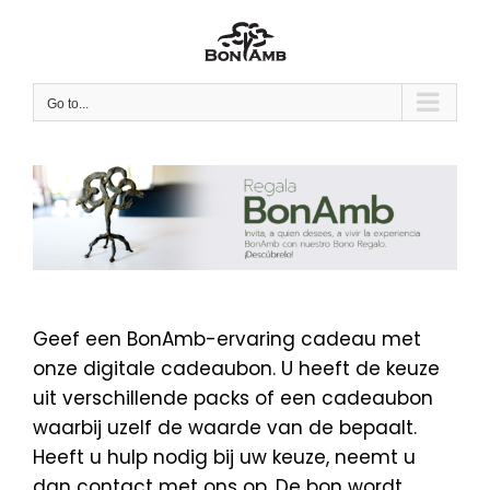
Skip
to
content
Go to...
Geef een BonAmb-ervaring cadeau met
onze digitale cadeaubon. U heeft de keuze
uit verschillende packs of een cadeaubon
waarbij uzelf de waarde van de bepaalt.
Heeft u hulp nodig bij uw keuze, neemt u
dan contact met ons op. De bon wordt