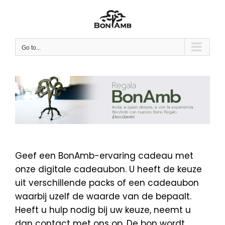
Skip
to
content
Go to...
Geef een BonAmb-ervaring cadeau met
onze digitale cadeaubon. U heeft de keuze
uit verschillende packs of een cadeaubon
waarbij uzelf de waarde van de bepaalt.
Heeft u hulp nodig bij uw keuze, neemt u
dan contact met ons op. De bon wordt