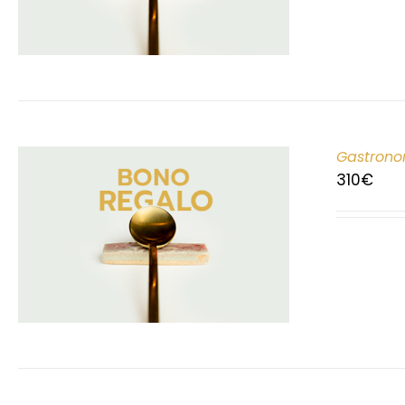
Gastrono
310
€