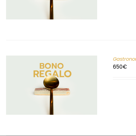
Gastrono
650
€