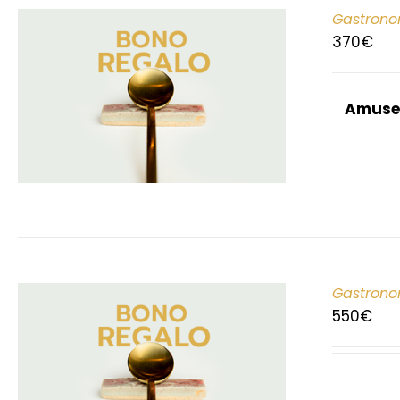
Gastrono
370
€
Amuse
Gastrono
550
€