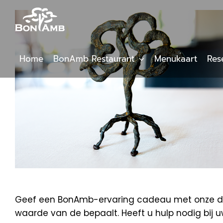
Skip
to
content
Home
BonAmb Restaurant
Menukaart
Res
Geef een BonAmb-ervaring cadeau met onze digi
waarde van de bepaalt. Heeft u hulp nodig bij 