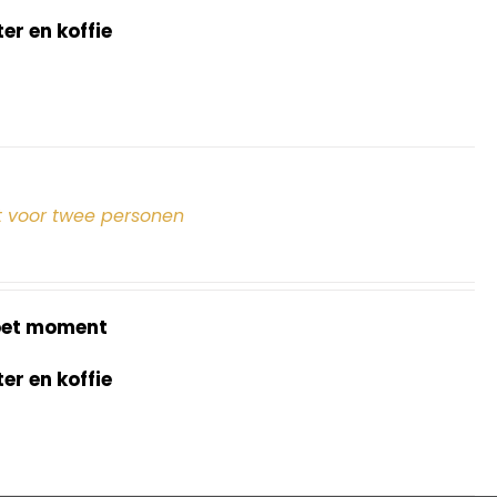
r en koffie
 voor twee personen
oet moment
r en koffie