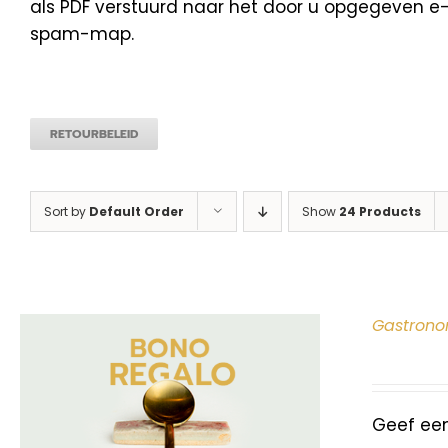
als PDF verstuurd naar het door u opgegeven e-m
spam-map.
RETOURBELEID
Sort by
Default Order
Show
24 Products
Gastrono
Geef ee