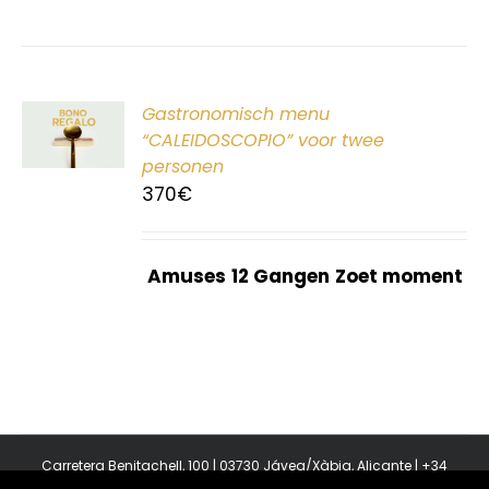
ER
Gastronomisch menu
G
“CALEIDOSCOPIO” voor twee
personen
370
€
Amuses
12 Gangen
Zoet moment
Carretera Benitachell, 100 | 03730 Jávea/Xàbia, Alicante | +34
965 08 44 40