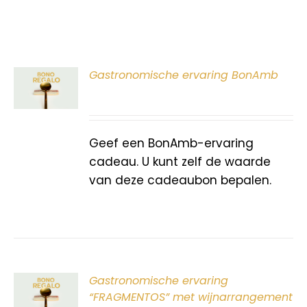
ER
Gastronomische ervaring BonAmb
G
Geef een BonAmb-ervaring
cadeau. U kunt zelf de waarde
van deze cadeaubon bepalen.
ER
Gastronomische ervaring
G
“FRAGMENTOS” met wijnarrangement