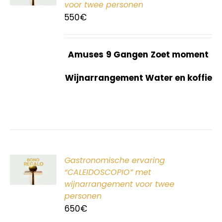
voor twee personen
550
€
Amuses
9 Gangen
Zoet moment
Wijnarrangement Water en koffie
ER
Gastronomische ervaring
G
“CALEIDOSCOPIO” met
wijnarrangement voor twee
personen
650
€