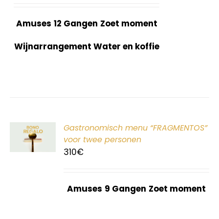
Amuses
12 Gangen
Zoet moment
Wijnarrangement Water en koffie
ER
Gastronomisch menu “FRAGMENTOS”
G
voor twee personen
310
€
Amuses
9 Gangen
Zoet moment