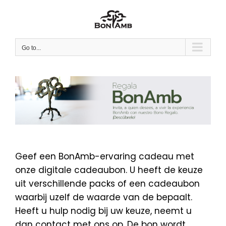
Skip
to
content
Go to...
Geef een BonAmb-ervaring cadeau met
onze digitale cadeaubon. U heeft de keuze
uit verschillende packs of een cadeaubon
waarbij uzelf de waarde van de bepaalt.
Heeft u hulp nodig bij uw keuze, neemt u
dan contact met ons op. De bon wordt