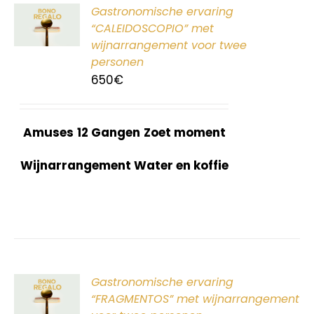
ER
Gastronomische ervaring
G
“CALEIDOSCOPIO” met
wijnarrangement voor twee
personen
650
€
Amuses
12 Gangen
Zoet moment
Wijnarrangement Water en koffie
ER
Gastronomische ervaring
G
“FRAGMENTOS” met wijnarrangement