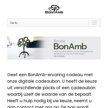
Skip
to
content
Go to...
Geef een BonAmb-ervaring cadeau met
onze digitale cadeaubon. U heeft de keuze
uit verschillende packs of een cadeaubon
waarbij uzelf de waarde van de bepaalt.
Heeft u hulp nodig bij uw keuze, neemt u
dan contact met ons op. De bon wordt