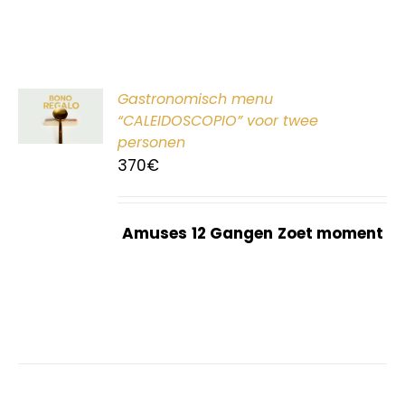
ER
Gastronomisch menu
G
“CALEIDOSCOPIO” voor twee
personen
370
€
Amuses
12 Gangen
Zoet moment