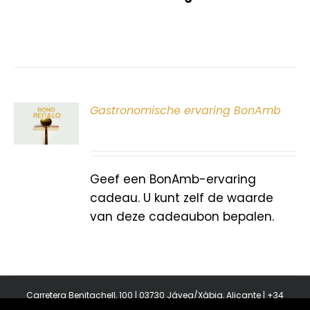
ER
Gastronomische ervaring BonAmb
G
Geef een BonAmb-ervaring
cadeau. U kunt zelf de waarde
van deze cadeaubon bepalen.
Carretera Benitachell, 100 | 03730 Jávea/Xàbia, Alicante | +34
965 08 44 40