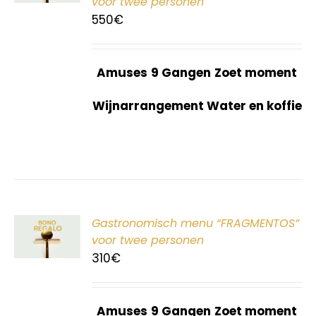
voor twee personen
550
€
Amuses
9 Gangen
Zoet moment
Wijnarrangement Water en koffie
ER
Gastronomisch menu “FRAGMENTOS”
G
voor twee personen
310
€
Amuses
9 Gangen
Zoet moment