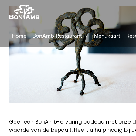
Skip
to
content
Home
BonAmb Restaurant
Menukaart
Res
Geef een BonAmb-ervaring cadeau met onze digi
waarde van de bepaalt. Heeft u hulp nodig bij 