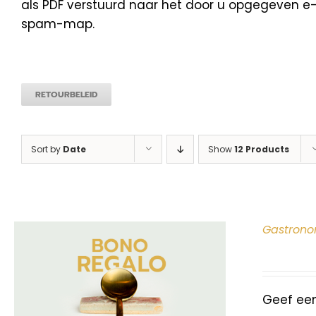
als PDF verstuurd naar het door u opgegeven e-m
spam-map.
RETOURBELEID
Sort by
Date
Show
12 Products
Gastrono
Geef ee