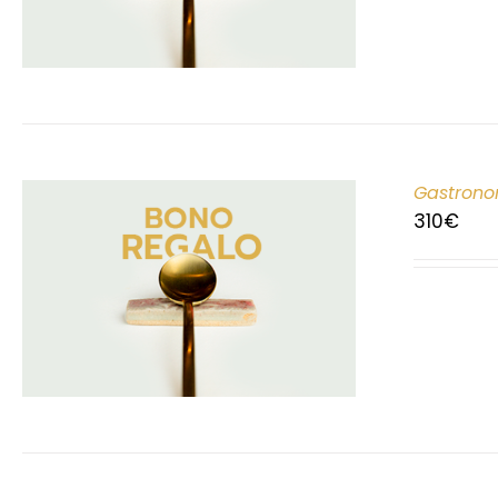
Gastrono
310
€