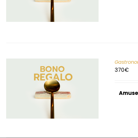
Gastrono
370
€
Amuse