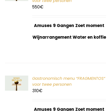
voor twee personen
550
€
Amuses
9 Gangen
Zoet moment
Wijnarrangement Water en koffie
ER
Gastronomisch menu “FRAGMENTOS”
G
voor twee personen
310
€
Amuses
9 Gangen
Zoet moment