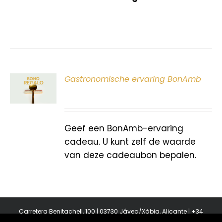
ER
Gastronomische ervaring BonAmb
G
Geef een BonAmb-ervaring
cadeau. U kunt zelf de waarde
van deze cadeaubon bepalen.
Carretera Benitachell, 100 | 03730 Jávea/Xàbia, Alicante | +34
965 08 44 40