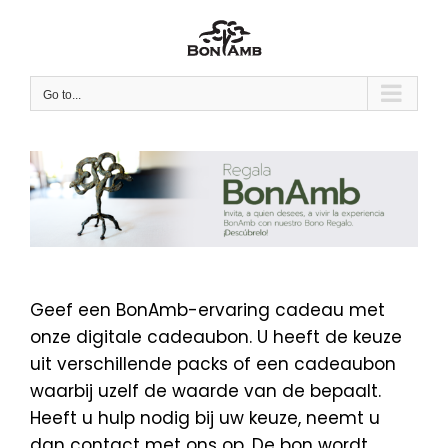
Skip
to
content
Go to...
Geef een BonAmb-ervaring cadeau met
onze digitale cadeaubon. U heeft de keuze
uit verschillende packs of een cadeaubon
waarbij uzelf de waarde van de bepaalt.
Heeft u hulp nodig bij uw keuze, neemt u
dan contact met ons op. De bon wordt