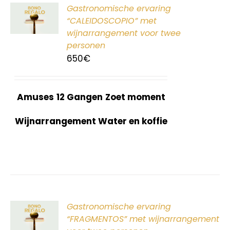
ER
Gastronomische ervaring
G
“CALEIDOSCOPIO” met
wijnarrangement voor twee
personen
650
€
Amuses
12 Gangen
Zoet moment
Wijnarrangement Water en koffie
ER
Gastronomische ervaring
G
“FRAGMENTOS” met wijnarrangement