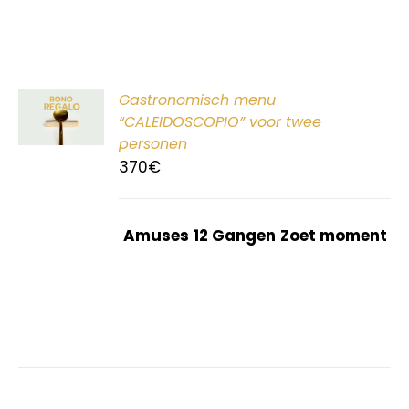
ER
Gastronomisch menu
G
“CALEIDOSCOPIO” voor twee
personen
370
€
Amuses
12 Gangen
Zoet moment