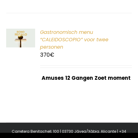
ER
Gastronomisch menu
G
“CALEIDOSCOPIO” voor twee
personen
370
€
Amuses
12 Gangen
Zoet moment
Carretera Benitachell, 100 | 03730 Jávea/Xàbia, Alicante | +34
965 08 44 40