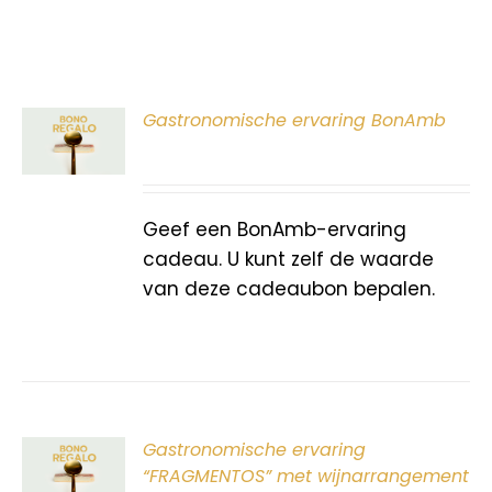
ER
Gastronomische ervaring BonAmb
G
Geef een BonAmb-ervaring
cadeau. U kunt zelf de waarde
van deze cadeaubon bepalen.
ER
Gastronomische ervaring
G
“FRAGMENTOS” met wijnarrangement