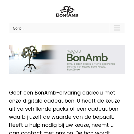
Skip
to
content
Go to...
Geef een BonAmb-ervaring cadeau met
onze digitale cadeaubon. U heeft de keuze
uit verschillende packs of een cadeaubon
waarbij uzelf de waarde van de bepaalt.
Heeft u hulp nodig bij uw keuze, neemt u
dan contact met ons op. De bon wordt