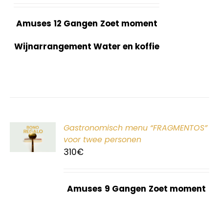
Amuses
12 Gangen
Zoet moment
Wijnarrangement Water en koffie
ER
Gastronomisch menu “FRAGMENTOS”
G
voor twee personen
310
€
Amuses
9 Gangen
Zoet moment