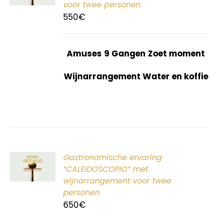
voor twee personen
550
€
Amuses
9 Gangen
Zoet moment
Wijnarrangement Water en koffie
ER
Gastronomische ervaring
G
“CALEIDOSCOPIO” met
wijnarrangement voor twee
personen
650
€