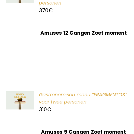
personen
370
€
Amuses
12 Gangen
Zoet moment
ER
Gastronomisch menu “FRAGMENTOS”
G
voor twee personen
310
€
Amuses
9 Gangen
Zoet moment