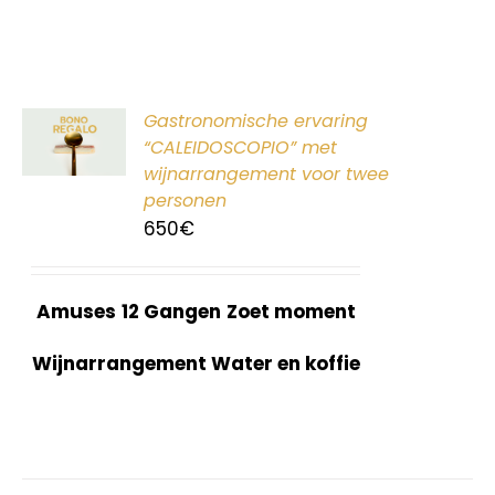
ER
Gastronomische ervaring
G
“CALEIDOSCOPIO” met
wijnarrangement voor twee
personen
650
€
Amuses
12 Gangen
Zoet moment
Wijnarrangement Water en koffie