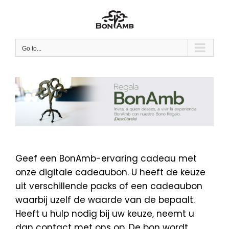
Skip
to
content
Go to...
Geef een BonAmb-ervaring cadeau met
onze digitale cadeaubon. U heeft de keuze
uit verschillende packs of een cadeaubon
waarbij uzelf de waarde van de bepaalt.
Heeft u hulp nodig bij uw keuze, neemt u
dan contact met ons op. De bon wordt