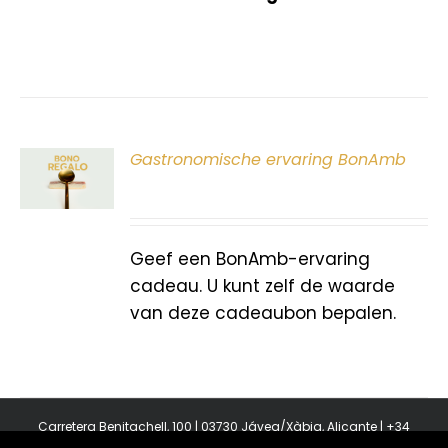
ER
Gastronomische ervaring BonAmb
G
Geef een BonAmb-ervaring
cadeau. U kunt zelf de waarde
van deze cadeaubon bepalen.
Carretera Benitachell, 100 | 03730 Jávea/Xàbia, Alicante | +34
965 08 44 40