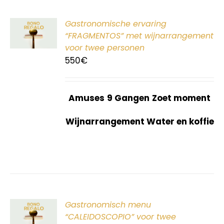
ER
Gastronomische ervaring
G
“FRAGMENTOS” met wijnarrangement
voor twee personen
550
€
Amuses
9 Gangen
Zoet moment
Wijnarrangement Water en koffie
ER
Gastronomisch menu
G
“CALEIDOSCOPIO” voor twee