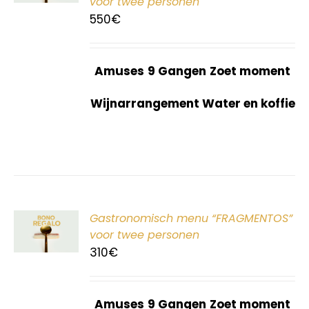
voor twee personen
550
€
Amuses
9 Gangen
Zoet moment
Wijnarrangement Water en koffie
ER
Gastronomisch menu “FRAGMENTOS”
G
voor twee personen
310
€
Amuses
9 Gangen
Zoet moment