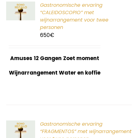
ER
Gastronomische ervaring
G
“CALEIDOSCOPIO” met
wijnarrangement voor twee
personen
650
€
Amuses
12 Gangen
Zoet moment
Wijnarrangement Water en koffie
ER
Gastronomische ervaring
G
“FRAGMENTOS” met wijnarrangement