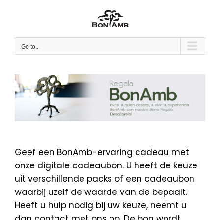
Skip
to
content
Go to...
Geef een BonAmb-ervaring cadeau met
onze digitale cadeaubon. U heeft de keuze
uit verschillende packs of een cadeaubon
waarbij uzelf de waarde van de bepaalt.
Heeft u hulp nodig bij uw keuze, neemt u
dan contact met ons op. De bon wordt