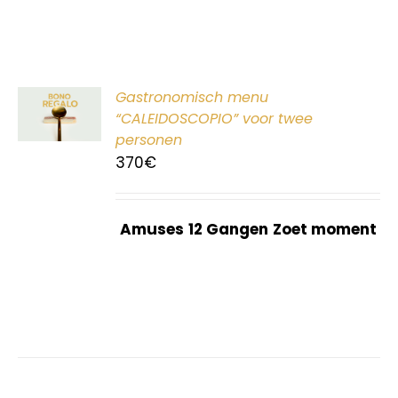
ER
Gastronomisch menu
G
“CALEIDOSCOPIO” voor twee
personen
370
€
Amuses
12 Gangen
Zoet moment