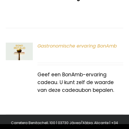
ER
Gastronomische ervaring BonAmb
G
Geef een BonAmb-ervaring
cadeau. U kunt zelf de waarde
van deze cadeaubon bepalen.
Carretera Benitachell, 100 | 03730 Jávea/Xàbia, Alicante | +34
965 08 44 40