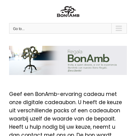
Skip
to
content
Go to...
Geef een BonAmb-ervaring cadeau met
onze digitale cadeaubon. U heeft de keuze
uit verschillende packs of een cadeaubon
waarbij uzelf de waarde van de bepaalt.
Heeft u hulp nodig bij uw keuze, neemt u
dan contact met ons op. De bon wordt