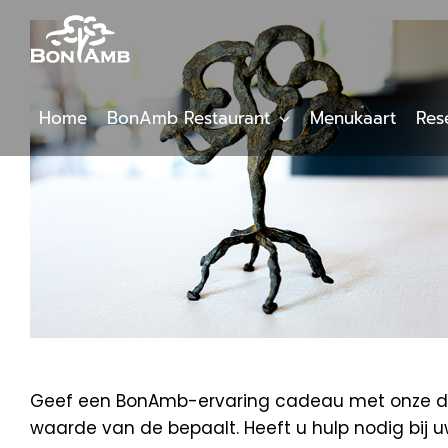
Skip
to
content
Home
BonAmb Restaurant
Menukaart
Res
Geef een BonAmb-ervaring cadeau met onze digi
waarde van de bepaalt. Heeft u hulp nodig bij 