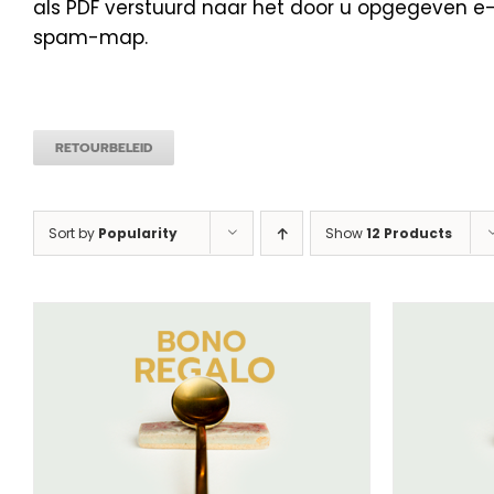
als PDF verstuurd naar het door u opgegeven e-m
spam-map.
RETOURBELEID
Sort by
Popularity
Show
12 Products
SELECTEER BEDRAG
/
DETAILS
SEL