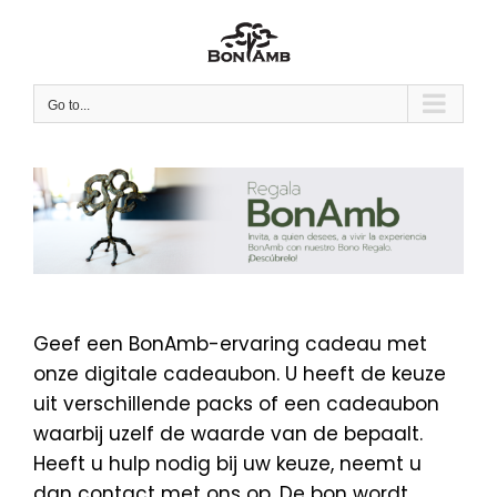
Skip
to
content
Go to...
Geef een BonAmb-ervaring cadeau met
onze digitale cadeaubon. U heeft de keuze
uit verschillende packs of een cadeaubon
waarbij uzelf de waarde van de bepaalt.
Heeft u hulp nodig bij uw keuze, neemt u
dan contact met ons op. De bon wordt