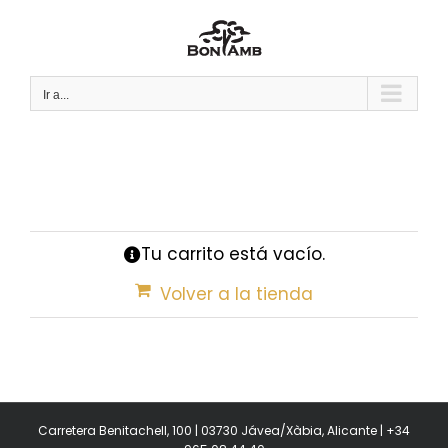
Saltar
al
contenido
Ir a...
Tu carrito está vacío.
Volver a la tienda
Carretera Benitachell, 100 | 03730 Jávea/Xàbia, Alicante | +34