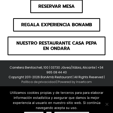
RESERVAR MESA
REGALA EXPERIENCIA BONAMB
NUESTRO RESTAURANTE CASA PEPA
EN ONDARA
Carretera Benitachell, 100 | 03730 Jávea/Xàbia, Alicante | +34
965 08 44 40
Copyright 2011-2026 BonAmb Restaurant | All Rights Reserved |
Política de privacidad
|
Powered by Insertcom
Utilizamos cookies propias y de terceros para para elaborar
información estadística y asegurar que damos la mejor
experiencia al usuario en nuestro sitio web. Si continúa
navegando acepta su uso.
Facebook
YouTube
Instagram
MyBusiness