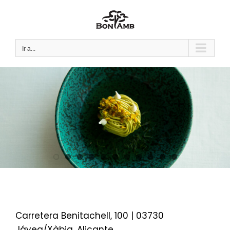
Saltar
al
contenido
Ir a...
Carretera Benitachell, 100 | 03730
Jávea/Xàbia, Alicante