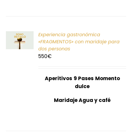
ONAR
Experiencia gastronómica
E
«FRAGMENTOS» con maridaje para
dos personas
S
550
€
Aperitivos
9 Pases
Momento
dulce
Maridaje Agua y café