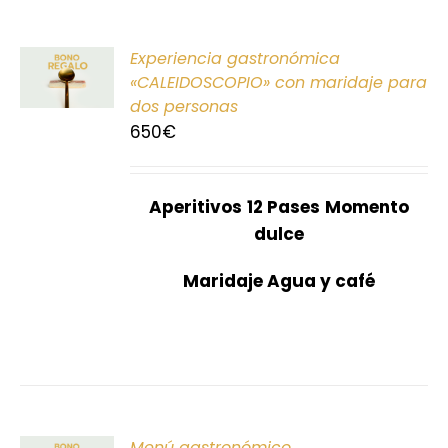
ONAR
Experiencia gastronómica
E
«CALEIDOSCOPIO» con maridaje para
dos personas
S
650
€
Aperitivos
12 Pases
Momento
dulce
Maridaje Agua y café
ONAR
Menú gastronómico