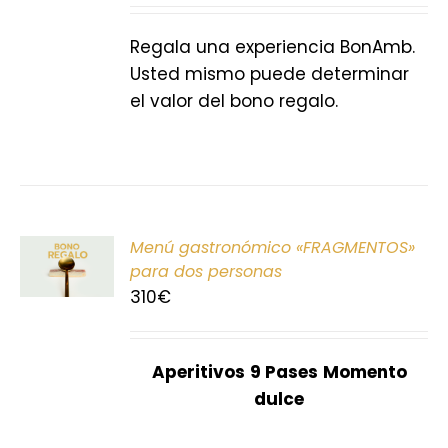
S
Regala una experiencia BonAmb.
Usted mismo puede determinar
el valor del bono regalo.
ONAR
Menú gastronómico «FRAGMENTOS»
E
para dos personas
310
€
S
Aperitivos
9 Pases
Momento
dulce