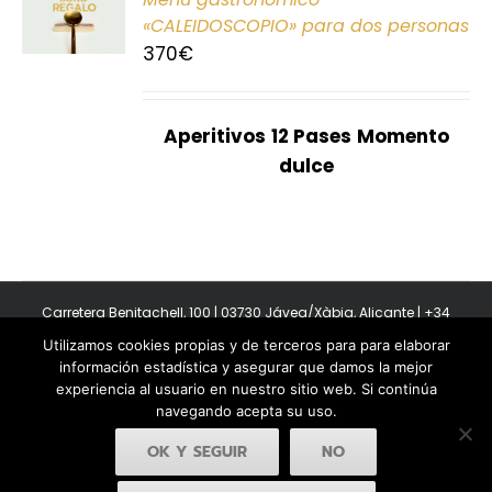
E
«CALEIDOSCOPIO» para dos personas
370
€
S
Aperitivos
12 Pases
Momento
dulce
Carretera Benitachell, 100 | 03730 Jávea/Xàbia, Alicante | +34
965 08 44 40
Utilizamos cookies propias y de terceros para para elaborar
Copyright 2011-2026 BonAmb Restaurant | All Rights Reserved |
información estadística y asegurar que damos la mejor
Política de privacidad
|
Powered by Insertcom
experiencia al usuario en nuestro sitio web. Si continúa
navegando acepta su uso.
OK Y SEGUIR
NO