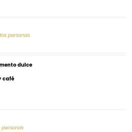
dos personas
mento dulce
y café
s personas