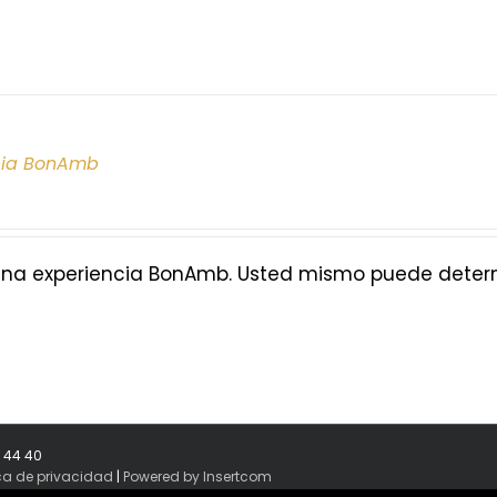
cia BonAmb
na experiencia BonAmb. Usted mismo puede determi
8 44 40
ica de privacidad
|
Powered by Insertcom