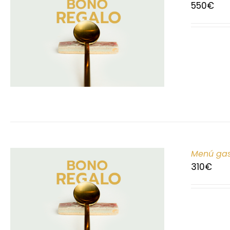
550
€
Menú gas
310
€