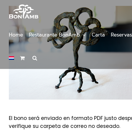
Saltar
al
contenido
Home
Restaurante BonAmb
Carta
Reservas
El bono será enviado en formato PDF justo despu
verifique su carpeta de correo no deseado.