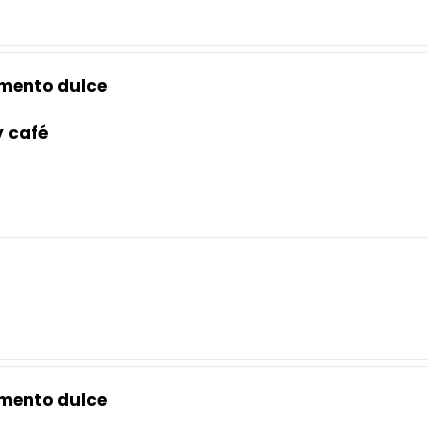
mento dulce
y café
mento dulce