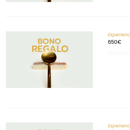
Experien
650
€
Experien