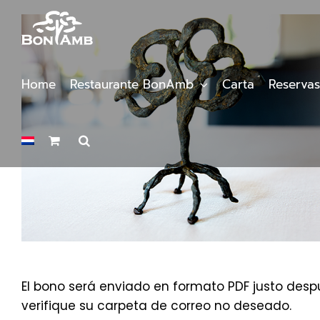
Saltar
al
contenido
Home
Restaurante BonAmb
Carta
Reservas
El bono será enviado en formato PDF justo despu
verifique su carpeta de correo no deseado.