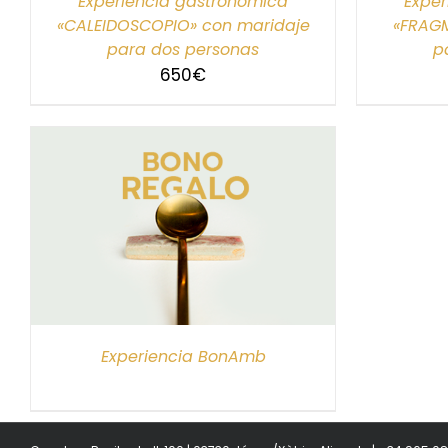
Experiencia gastronómica
Exper
«CALEIDOSCOPIO» con maridaje
«FRAG
para dos personas
p
650
€
S
Experiencia BonAmb