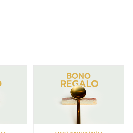
/
DETALLES