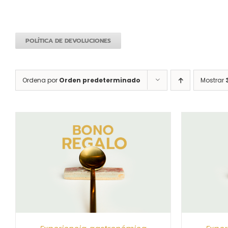
POLÍTICA DE DEVOLUCIONES
Ordena por
Orden predeterminado
Mostrar
S
SELECCIONAR IMPORTE
/
DETALLES
SELEC