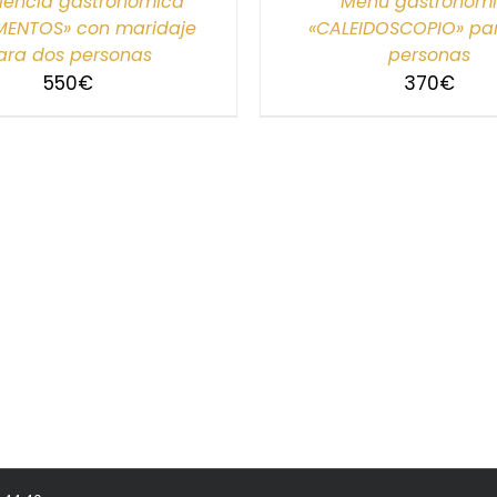
iencia gastronómica
Menú gastronóm
MENTOS» con maridaje
«CALEIDOSCOPIO» pa
ara dos personas
personas
550
€
370
€