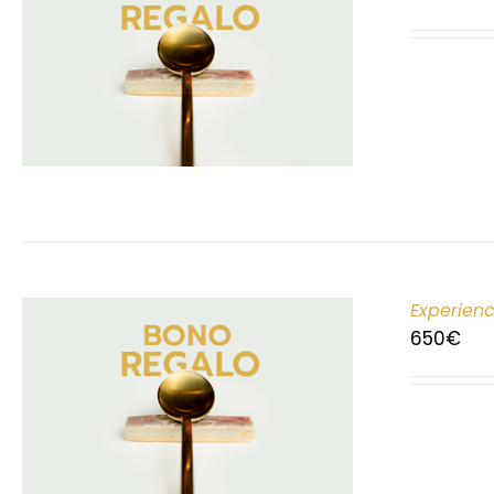
Experien
650
€