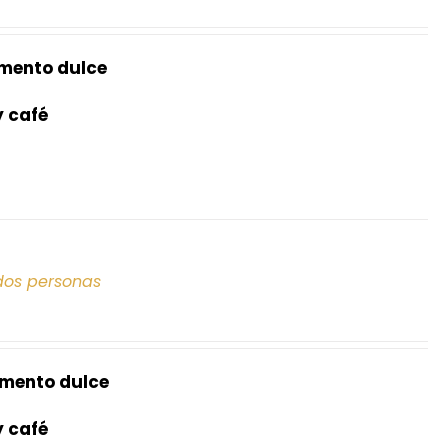
mento dulce
y café
dos personas
mento dulce
y café