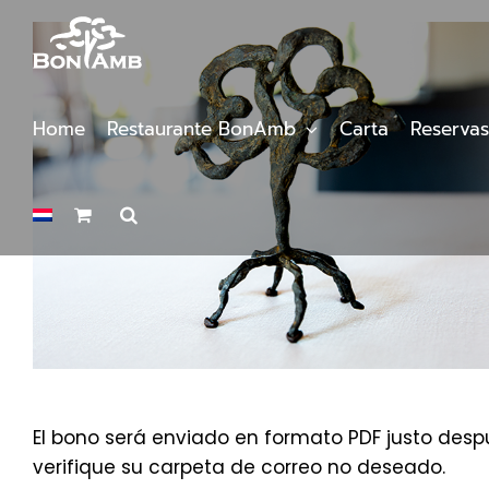
Saltar
al
contenido
Home
Restaurante BonAmb
Carta
Reservas
El bono será enviado en formato PDF justo despu
verifique su carpeta de correo no deseado.