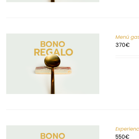
Menú gas
370
€
Experien
550
€