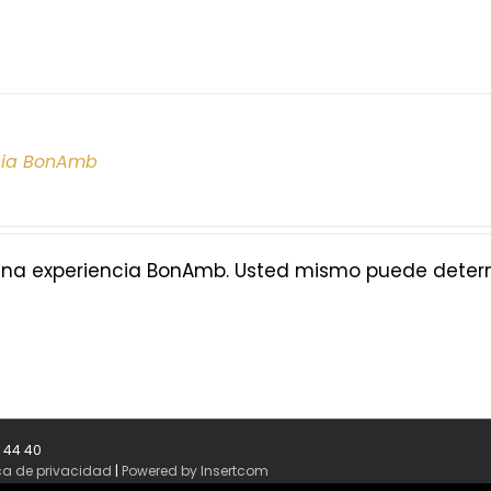
cia BonAmb
na experiencia BonAmb. Usted mismo puede determi
8 44 40
ica de privacidad
|
Powered by Insertcom