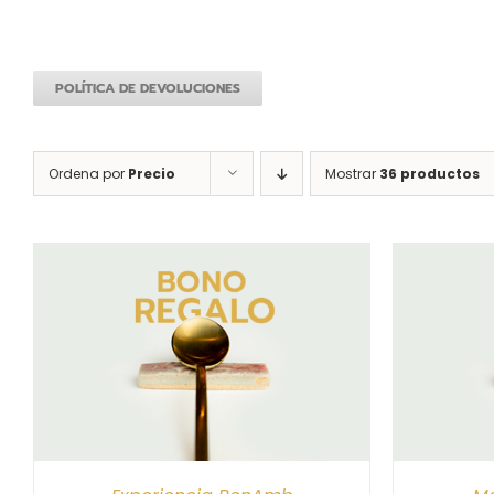
POLÍTICA DE DEVOLUCIONES
Ordena por
Precio
Mostrar
36 productos
S
SELECCIONAR IMPORTE
/
DETALLES
SELEC