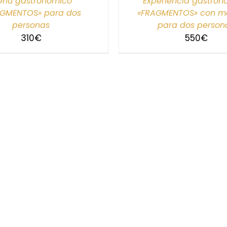
nú gastronómico
Experiencia gastro
AGMENTOS» para dos
«FRAGMENTOS» con ma
personas
para dos person
310
€
550
€