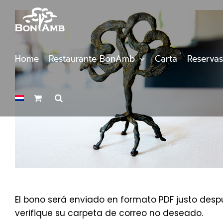
Saltar
al
contenido
Home
Restaurante BonAmb
Carta
Reservas
El bono será enviado en formato PDF justo despu
verifique su carpeta de correo no deseado.