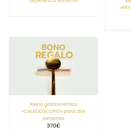
Experiencia BonAmb
Me
«FR
S
Menú gastronómico
«CALEIDOSCOPIO» para dos
personas
370
€