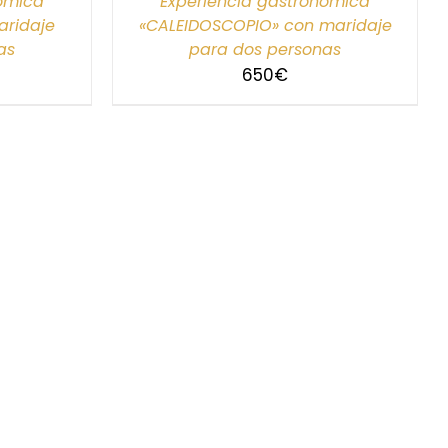
nómica
Experiencia gastronómica
ridaje
«CALEIDOSCOPIO» con maridaje
as
para dos personas
650
€