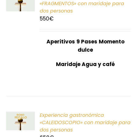
«FRAGMENTOS» con maridaje para
dos personas
S
550
€
Aperitivos
9 Pases
Momento
dulce
Maridaje Agua y café
ONAR
Experiencia gastronómica
E
«CALEIDOSCOPIO» con maridaje para
dos personas
S