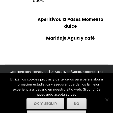
650
€
Aperitivos
12 Pases
Momento
dulce
Maridaje Agua y café
Carretera Benitachell, 100 | 03730 Jávea/Xàbia, Alicante | +34
965 08 44 40
Utilizamos cookies propias y de terceros para para elaborar
Copyright 2011-2026 BonAmb Restaurant | All Rights Reserved |
información estadística y asegurar que damos la mejor
Política de privacidad
|
Powered by Insertcom
experiencia al usuario en nuestro sitio web. Si continúa
navegando acepta su uso.
OK Y SEGUIR
NO