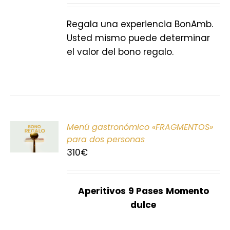
S
Regala una experiencia BonAmb.
Usted mismo puede determinar
el valor del bono regalo.
ONAR
Menú gastronómico «FRAGMENTOS»
E
para dos personas
310
€
S
Aperitivos
9 Pases
Momento
dulce