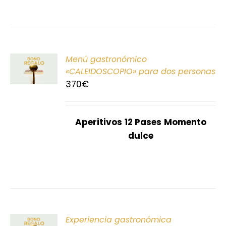
ONAR
Menú gastronómico
E
«CALEIDOSCOPIO» para dos personas
370
€
S
Aperitivos
12 Pases
Momento
dulce
ONAR
Experiencia gastronómica
E