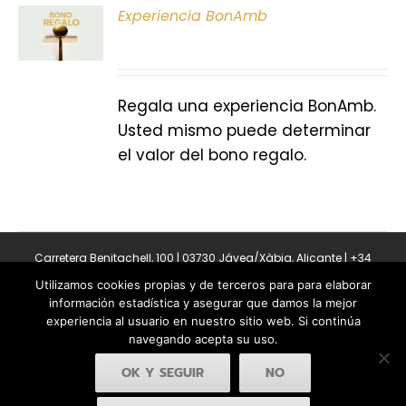
ONAR
Experiencia BonAmb
E
S
Regala una experiencia BonAmb.
Usted mismo puede determinar
el valor del bono regalo.
Carretera Benitachell, 100 | 03730 Jávea/Xàbia, Alicante | +34
965 08 44 40
Utilizamos cookies propias y de terceros para para elaborar
Copyright 2011-2026 BonAmb Restaurant | All Rights Reserved |
información estadística y asegurar que damos la mejor
Política de privacidad
|
Powered by Insertcom
experiencia al usuario en nuestro sitio web. Si continúa
navegando acepta su uso.
OK Y SEGUIR
NO