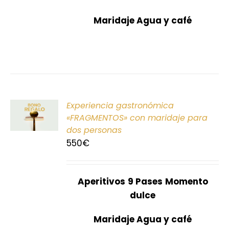
Maridaje Agua y café
ONAR
Experiencia gastronómica
E
«FRAGMENTOS» con maridaje para
dos personas
S
550
€
Aperitivos
9 Pases
Momento
dulce
Maridaje Agua y café