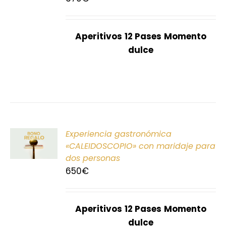
S
Aperitivos
12 Pases
Momento
dulce
ONAR
Experiencia gastronómica
E
«CALEIDOSCOPIO» con maridaje para
dos personas
S
650
€
Aperitivos
12 Pases
Momento
dulce