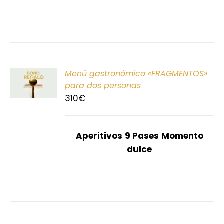
ONAR
Menú gastronómico «FRAGMENTOS»
E
para dos personas
310
€
S
Aperitivos
9 Pases
Momento
dulce