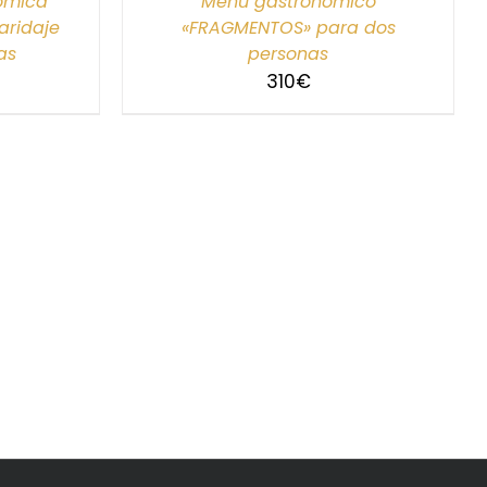
nómica
Menú gastronómico
ridaje
«FRAGMENTOS» para dos
as
personas
310
€