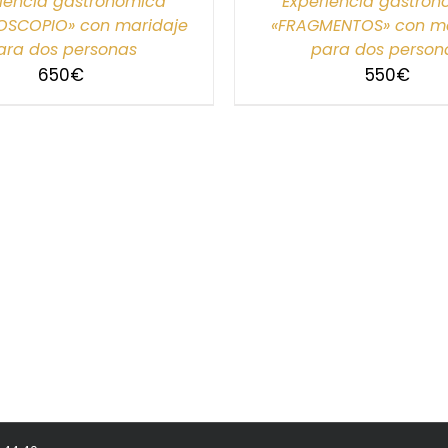
iencia gastronómica
Experiencia gastro
OSCOPIO» con maridaje
«FRAGMENTOS» con ma
ara dos personas
para dos person
650
€
550
€