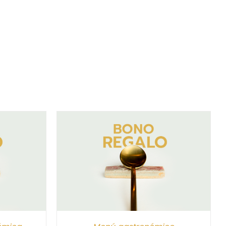
/
DETALLES