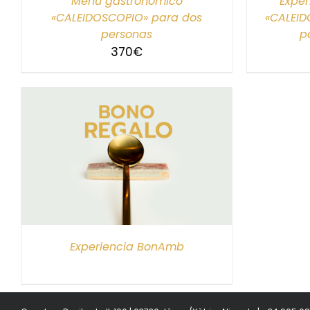
Menú gastronómico
Exper
«CALEIDOSCOPIO» para dos
«CALEID
personas
p
370
€
S
Experiencia BonAmb