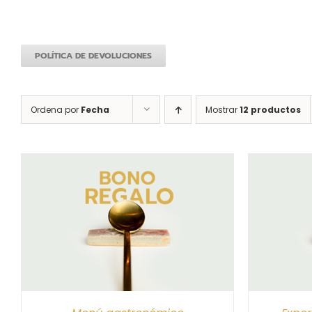
POLÍTICA DE DEVOLUCIONES
Ordena por
Fecha
Mostrar
12 productos
S
SELECCIONAR IMPORTE
/
DETALLES
SELEC