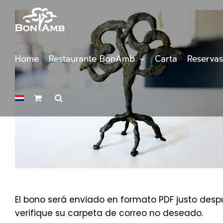
Saltar
al
contenido
Home
Restaurante BonAmb
Carta
Reservas
El bono será enviado en formato PDF justo despu
verifique su carpeta de correo no deseado.