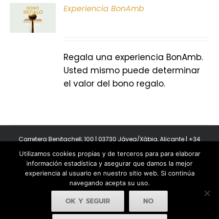
ONAR
Experiencia BonAmb
E
S
Regala una experiencia BonAmb.
Usted mismo puede determinar
el valor del bono regalo.
Carretera Benitachell, 100 | 03730 Jávea/Xàbia, Alicante | +34
965 08 44 40
Utilizamos cookies propias y de terceros para para elaborar
Copyright 2011-2026 BonAmb Restaurant | All Rights Reserved |
información estadística y asegurar que damos la mejor
Política de privacidad
|
Powered by Insertcom
experiencia al usuario en nuestro sitio web. Si continúa
navegando acepta su uso.
OK Y SEGUIR
NO