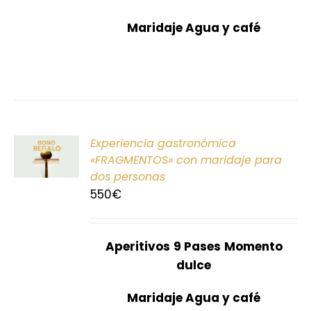
Maridaje Agua y café
ONAR
Experiencia gastronómica
E
«FRAGMENTOS» con maridaje para
dos personas
S
550
€
Aperitivos
9 Pases
Momento
dulce
Maridaje Agua y café