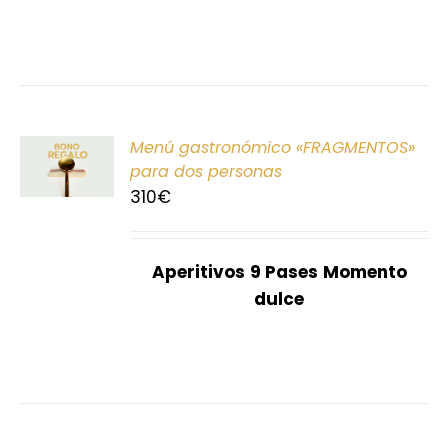
ONAR
Menú gastronómico «FRAGMENTOS»
E
para dos personas
310
€
S
Aperitivos
9 Pases
Momento
dulce