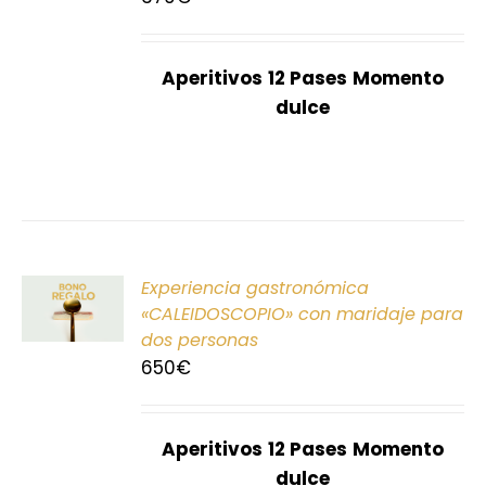
S
Aperitivos
12 Pases
Momento
dulce
ONAR
Experiencia gastronómica
E
«CALEIDOSCOPIO» con maridaje para
dos personas
S
650
€
Aperitivos
12 Pases
Momento
dulce