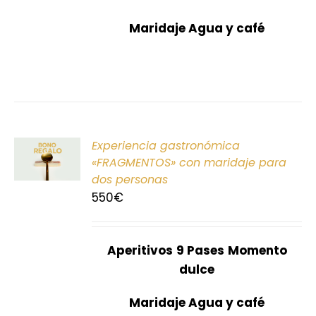
Maridaje Agua y café
ONAR
Experiencia gastronómica
E
«FRAGMENTOS» con maridaje para
dos personas
S
550
€
Aperitivos
9 Pases
Momento
dulce
Maridaje Agua y café