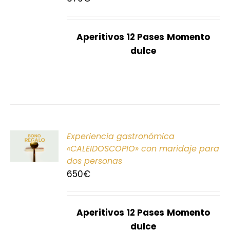
S
Aperitivos
12 Pases
Momento
dulce
ONAR
Experiencia gastronómica
E
«CALEIDOSCOPIO» con maridaje para
dos personas
S
650
€
Aperitivos
12 Pases
Momento
dulce