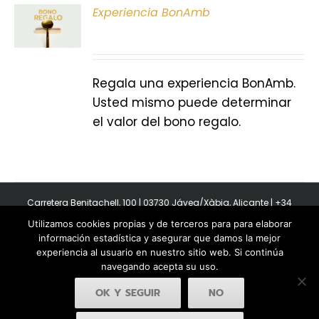
ONAR
Experiencia BonAmb
E
S
Regala una experiencia BonAmb.
Usted mismo puede determinar
el valor del bono regalo.
Carretera Benitachell, 100 | 03730 Jávea/Xàbia, Alicante | +34
965 08 44 40
Utilizamos cookies propias y de terceros para para elaborar
Copyright 2011-2026 BonAmb Restaurant | All Rights Reserved |
información estadística y asegurar que damos la mejor
Política de privacidad
|
Powered by Insertcom
experiencia al usuario en nuestro sitio web. Si continúa
navegando acepta su uso.
OK Y SEGUIR
NO