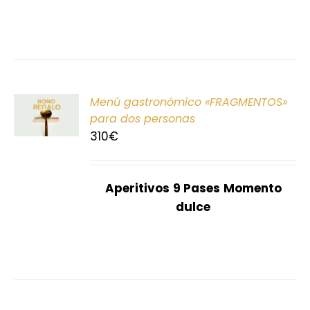
ONAR
Menú gastronómico «FRAGMENTOS»
E
para dos personas
310
€
S
Aperitivos
9 Pases
Momento
dulce